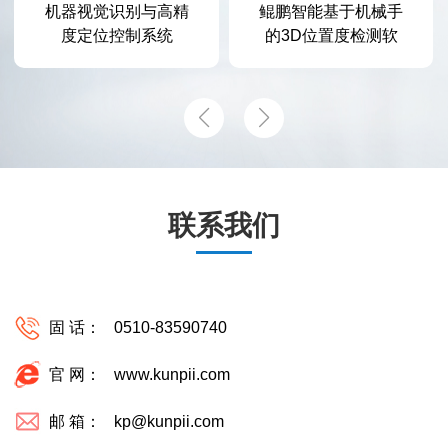
鲲鹏智能基于机械手
鲲鹏智能OCR字符
的3D位置度检测软
3D识别系统软件
件
联系我们
固 话：
0510-83590740
官 网：
www.kunpii.com
邮 箱：
kp@kunpii.com