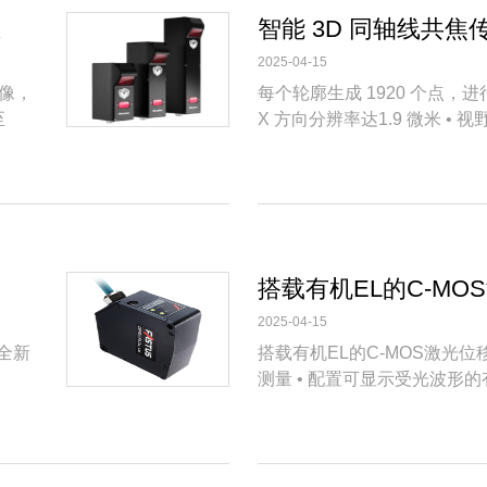
息
2025-04-15
图像，
每个轮廓生成 1920 个点，进
至
X 方向分辨率达1.9 微米 • 视野
度
2025-04-15
载全新
搭载有机EL的C-MOS激光位移
测量 • 配置可显示受光波形的有机
信