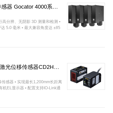
智能 3D 同轴线共焦传感器 Gocator 4000系列参数
行高分辨、无阴影 3D 测量和检测 •
达 5.0 毫米 • 最大兼容角度达 ±85
搭载有机EL的C-MOS激光位移传感器CD2H系列
传感器 • 实现最长1,200mm长距离
EL显示器 • 配置支持IO-Link通