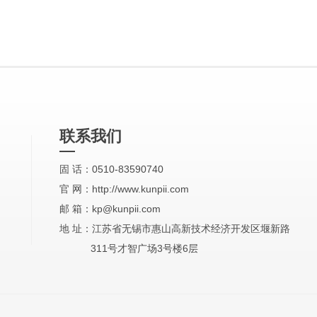
联系我们
固 话：0510-83590740
官 网：http://www.kunpii.com
邮 箱：kp@kunpii.com
地 址：江苏省无锡市惠山高新技术经济开发区堰新路
311号才智广场3号楼6层