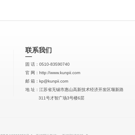
联系我们
固 话：0510-83590740
官 网：http://www.kunpii.com
邮 箱：kp@kunpii.com
地 址：江苏省无锡市惠山高新技术经济开发区堰新路
311号才智广场3号楼6层